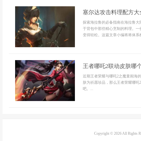
塞尔达攻击料理配方大
探索海拉鲁的必备指南在海拉鲁大
于背包中那些精心烹制的料理。一
变得轻松。这篇文章小编将将体系梳
王者哪吒2联动皮肤哪个
近期王者荣耀与哪吒2之魔童闹海
肤为祈愿珍品，那么王者荣耀哪吒
吧。...
Copyright © 2026 All Rights