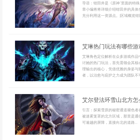
导语：钳田井是《原神’里面的特
章小编将将详细介绍钳田井的具体
充分利用这一资源点。|区域概览钳田
艾琳热门玩法有哪些游
艾琳角色定位解析在众多游戏作品
讨她的热门玩法，首先需领会其核
理输出的核心，凭借优雅的身姿与
者，以治愈与庇护之力成为团队不可
艾尔登法环雪山北方怎
引言：探索雪原的秘密通道褪色者
被迷雾笼罩的北方区域，那里是通
可逾越的屏障，直接向北的道路...