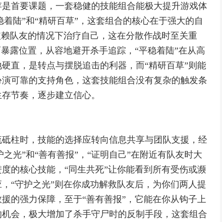
存是首要课题，一套稳健的技能组合能极大提升游戏体
平稳着陆”和“精研百草”，这套组合的核心在于强大的自
依赖队友的情况下治疗自己，这在分散作战时至关重
而暴露位置，从容地避开杀手追踪，“平稳着陆”在从高
硬直，是转点与摆脱追击的利器，而“精研百草”则能
扮演可靠的支持角色，这套技能组合没有复杂的触发条
生存节奏，逐步建立信心。
流砥柱时，技能的选择应转向信息共享与团队支援，经
护之光”和“善有善报”，“证明自己”在附近有队友时大
度的核心技能，“同生共死”让你能看到所有受伤或濒
，“守护之光”则在你成功解救队友后，为你们两人提
援的强力保障，至于“善有善报”，它能在你从钩子上
的机会，极大增加了杀手守尸时的反制手段，这套组合