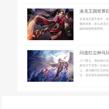
洛克王国世界
在洛克王国手游中，巨
额的伤害，那么洛克王
鼹技能搭配推荐吧。...
问道红尘种马
入门要义，领会核心问
家专注于培养一位或少
上，成为横扫红尘的完
法，首先需在游戏初期明.