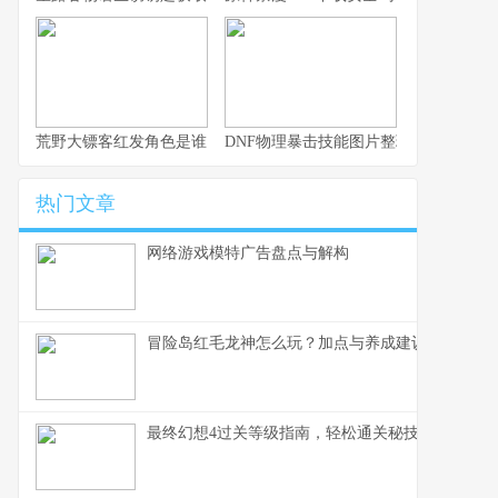
荒野大镖客红发角色是谁？
DNF物理暴击技能图片整理：加成一览
热门文章
网络游戏模特广告盘点与解构
冒险岛红毛龙神怎么玩？加点与养成建议
最终幻想4过关等级指南，轻松通关秘技