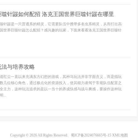
巨噬针鼹如何配招 洛克王国世界巨噬针鼹在哪里
噬针鼹是一只普通系的精灵，它需要队伍中携带多名虫系精灵，从而打出高
国世界巨噬针鼹怎么配招？感兴趣的玩家，下面来看看洛克王国世界巨噬针
玩法与培养攻略
道红尘一直以来充满东方幻想的游戏，其种马玩法并非字面含义，而是指玩
数几位核心角色，通过极点化的资源投入，使其能力凌驾于常规队伍配置之
全主力，这种玩法追求的是以一当十的养成快感与战斗爽感，要操作这种玩
..
Copyright © 2026 All Rights Reserved.
蜀ICP备2024076665号-15
XML地图