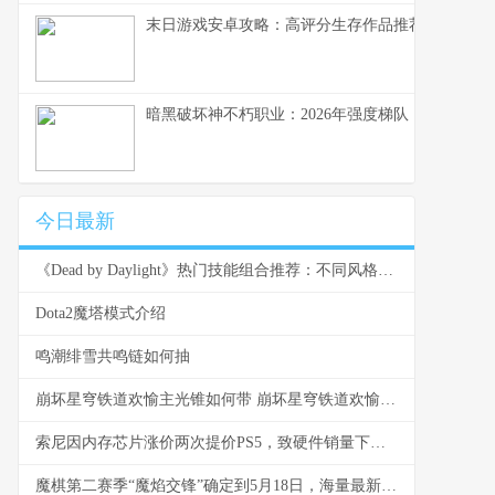
末日游戏安卓攻略：高评分生存作品推荐
暗黑破坏神不朽职业：2026年强度梯队
今日最新
《Dead by Daylight》热门技能组合推荐：不同风格都能找到答案
Dota2魔塔模式介绍
鸣潮绯雪共鸣链如何抽
崩坏星穹铁道欢愉主光锥如何带 崩坏星穹铁道欢愉战舰最佳第四人
索尼因内存芯片涨价两次提价PS5，致硬件销量下滑；2025财年游戏业务利润增12%，主因服务和第三方软件增长；预计下财年利润增30%，受益于《圣安地列斯6 sony芯片
魔棋第二赛季“魔焰交锋”确定到5月18日，海量最新内容重塑弈战格局