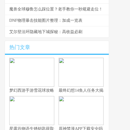
魔兽全球穆鲁怎么踩位置？老手教你一秒规避走位！
DNF物理暴击技能图片整理：加成一览表
艾尔登法环隐藏地下城探秘：高收益必刷
热门文章
梦幻西游手游雪花球攻略：快速上手与高分技巧
最终幻想14鱼人任务大揭秘
星露谷物语生锈钥匙获取位置探寻指南
原神禁漫APP下载安全吗