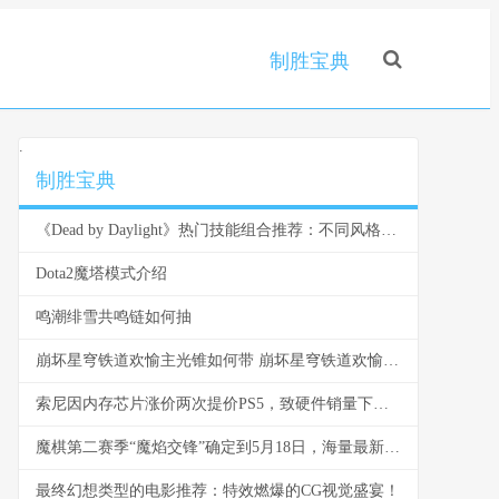
制胜宝典
.
制胜宝典
《Dead by Daylight》热门技能组合推荐：不同风格都能找到答案
Dota2魔塔模式介绍
鸣潮绯雪共鸣链如何抽
崩坏星穹铁道欢愉主光锥如何带 崩坏星穹铁道欢愉战舰最佳第四人
索尼因内存芯片涨价两次提价PS5，致硬件销量下滑；2025财年游戏业务利润增12%，主因服务和第三方软件增长；预计下财年利润增30%，受益于《圣安地列斯6 sony芯片
魔棋第二赛季“魔焰交锋”确定到5月18日，海量最新内容重塑弈战格局
最终幻想类型的电影推荐：特效燃爆的CG视觉盛宴！