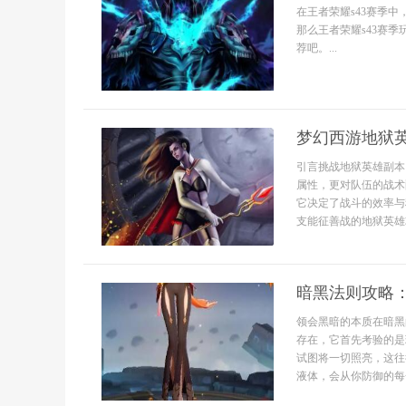
在王者荣耀s43赛季
那么王者荣耀s43赛
荐吧。...
梦幻西游地狱
引言挑战地狱英雄副本
属性，更对队伍的战术
它决定了战斗的效率与
支能征善战的地狱英雄
暗黑法则攻略
领会黑暗的本质在暗黑
存在，它首先考验的是
试图将一切照亮，这往
液体，会从你防御的每一.