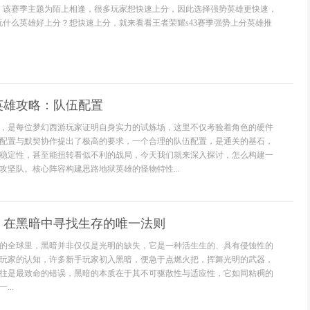
中，该赛季主题为陌上相逢，很多玩家想快速上分，因此选择强势英雄更快速，
季玩什么英雄好上分？想快速上分，就来看看王者荣耀s43赛季强势上分英雄推
英雄攻略：队伍配置
，是每位梦幻西游玩家证明自身实力的试炼场，这里不仅考验着角色的硬件
配置与默契协作提出了极高的要求，一个合理的队伍配置，是通关的基石，
稳定性，甚至能扭转看似不利的战局，今天我们就来深入探讨，怎么构建一
攻坚队。核心阵容构建思路地狱英雄的怪物特性...
：在黑暗中寻找生存的唯一法则
的全球里，黑暗并非仅仅是光明的缺失，它是一种活生生的、具有侵蚀性的
玩家的认知，许多新手玩家初入黑暗，便急于点燃火把，挥舞光明的武器，
往是最致命的错误，黑暗的本质在于其不可驱散性与适应性，它如同粘稠的
..