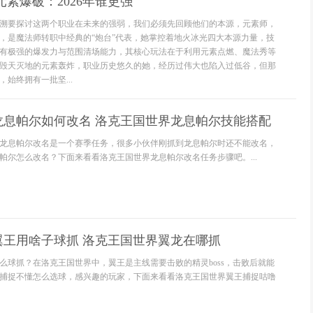
元素爆破：2026年谁更强
溯要探讨这两个职业在未来的强弱，我们必须先回顾他们的本源，元素师，
，是魔法师转职中经典的“炮台”代表，她掌控着地火冰光四大本源力量，技
有极强的爆发力与范围清场能力，其核心玩法在于利用元素点燃、魔法秀等
毁天灭地的元素轰炸，职业历史悠久的她，经历过伟大也陷入过低谷，但那
始终拥有一批坚...
龙息帕尔如何改名 洛克王国世界龙息帕尔技能搭配
龙息帕尔改名是一个赛季任务，很多小伙伴刚抓到龙息帕尔时还不能改名，
帕尔怎么改名？下面来看看洛克王国世界龙息帕尔改名任务步骤吧。...
翼王用啥子球抓 洛克王国世界翼龙在哪抓
么球抓？在洛克王国世界中，翼王是主线需要击败的精灵boss，击败后就能
捕捉不懂怎么选球，感兴趣的玩家，下面来看看洛克王国世界翼王捕捉咕噜