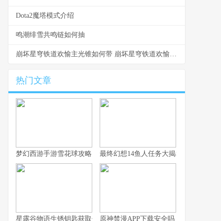
Dota2魔塔模式介绍
鸣潮绯雪共鸣链如何抽
崩坏星穹铁道欢愉主光锥如何带 崩坏星穹铁道欢愉战舰最佳第四人
热门文章
梦幻西游手游雪花球攻略：快速上手与高分技巧
最终幻想14鱼人任务大揭秘
星露谷物语生锈钥匙获取位置探寻指南
原神禁漫APP下载安全吗