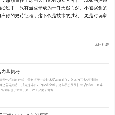
时，那扇通往全球的大门也必须坚实可靠，玩家的热诚
的经过中，只有当登录成为一件天然而然、不被察觉的
们应得的史诗征程，这不仅是技术的胜利，更是对玩家
返回列表
营内幕揭秘
冒险岛私服的出现，最初源于一些技术爱慕者对官方版本的不满或怀旧情
服务器端程序，搭建起非官方的游戏全球，这些私服往往打着“高经验、高爆
迅速吸引了大量玩家，对于厌倦了官方...