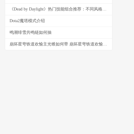
《Dead by Daylight》热门技能组合推荐：不同风格都能找到答案
Dota2魔塔模式介绍
鸣潮绯雪共鸣链如何抽
崩坏星穹铁道欢愉主光锥如何带 崩坏星穹铁道欢愉战舰最佳第四人