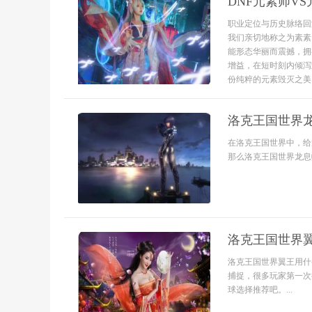
DNF元素师VS
职业定位与历史脉络回
我们亲切地称之为素素
能形态华丽而震撼，拥
增益，在短时刻内倾泻
份纯粹的元素毁灭之美，
洛克王国世界
在洛克王国世界中，给
那么洛克王国世界龙息
洛克王国世界
洛克王国世界翼王用什
捕捉，很多玩家第一次
球选择推荐吧。...