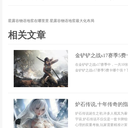
星露谷物语地窖在哪里里 星露谷物语地窖最大化布局
相关文章
金铲铲之战s17赛季5
在金铲铲之战s17赛季中，一共1
金铲铲之战s17赛季5费卡哪个强？下
炉石传说,十年传奇的
炉石传说诞生之初,许多人视其为暴
宇宙,炉石传说不仅仅是一套卡牌组
心理的双重考验,玩家需要精准计算