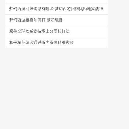
梦幻西游回归奖励有哪些 梦幻西游回归奖励地狱战神
梦幻西游貔貅如何打 梦幻貔恘
魔兽全球盗贼竞技场上分硬核打法
和平精英怎么通过听声辨位精准索敌