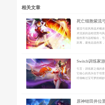
相关文章
死亡细胞紫流
紫流弓箭风筝战术概述
术流派的远程优势与风
能伤害与远程输出，弓
距离，避免近战伤害，
Switch训
引言：训练家之魂的多
它核心的高兴在于培育
经领略过宝可梦的精妙
原神钳田井位