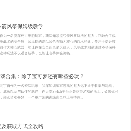
弓箭风筝保姆级教学
作为一名资深死亡细胞玩家，我深知紫流弓箭风筝玩法的魅力，它融合了战
筝战术的安全感，紫流指的是以紫色卷轴为核心的战术构建，专注于提升技
箭作为核心武器，能让你在安全距离消灭敌人，风筝战术则是通过移动保持
这种玩法不仅适合新手，也能让老手体验流畅...
练家游戏合集：除了宝可梦还有哪些必玩？
元宇宙作为一名资深玩家，我深知训练家游戏的魅力远不止于收集与对战，
、成长以及与伙伴的羁绊，任天堂Switch平台正是这类游戏的沃土，如果你已
，那么请准备好，一个更广阔的训练家全球正等待你...
置及获取方式全攻略