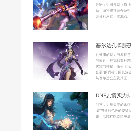
导语：钳田井是《原神
章小编将将详细介绍钳
充分利用这一资源点。|
塞尔达孔雀服
孔雀服的魅力与象征意
的表达，林克那套标志
优雅与神秘，吸引了无
套装”的昵称，因其深
与塞尔达公主及其王...
DNF剧情实力
引言，力量天平的永恒
团”与形形色色的使徒
题，若纯粹以剧情中展