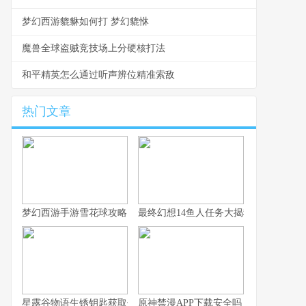
梦幻西游貔貅如何打 梦幻貔恘
魔兽全球盗贼竞技场上分硬核打法
和平精英怎么通过听声辨位精准索敌
热门文章
梦幻西游手游雪花球攻略：快速上手与高分技巧
最终幻想14鱼人任务大揭秘
星露谷物语生锈钥匙获取位置探寻指南
原神禁漫APP下载安全吗