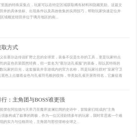
’里面的特殊采集点，玩家可以在特定区域获取稀有材料和隐藏奖励。这篇文
田井的具体坐标、出现条件以及高效收集的实用技巧，帮助玩家快速定位并
区域概览钳田井位于璃月地区的南...
获取方式
义在塞尔达传说旷野之息的全球里，装备不仅是生存的工具，更是玩家特点
性的蓝色衣装固然经典，但一套名为“塞尔达孔雀服”的装备，却以其特殊的
数玩家的目光，这套服装并非游戏内的官方名称，而是玩家社群对“皇家守卫
蓝底色上点缀着金色与孔雀羽毛般的纹饰，华美如孔雀开屏而得名，它象征着
排行：主角团与BOSS谁更强
摇摆在阿拉德与天界乃至魔界波澜壮阔的史诗中，冒险家们组成的“主角
及强敌构成了叙事的两极，作为一位沉浸剧情多年的玩家，我时常思索一个难
现的实力与位格而论，主角团与那些堪称全球之...