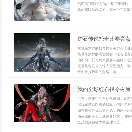
然而当“冒险岛L”这个词汇出现
典的横版卷轴网游，而一个在玩家口
炉石传说托奇比赛亮点
时刻魔术师的博弈舞台在炉石传说
能带来别样的观赏盛宴，托奇比赛
池不同，托奇玩家需要从随机出现
更需具备临场的惊人应变能力，每
线中寻找致胜的脉络，这...
我的全球红石指令树屋
引言：梦想中的自动化家园，在游
深玩家梦寐以求的目标，借助红石
编将将引导你从零开始，构建一座
伟蓝图的基石，建造开始前，周密
繁茂的深色橡木林是理想选...