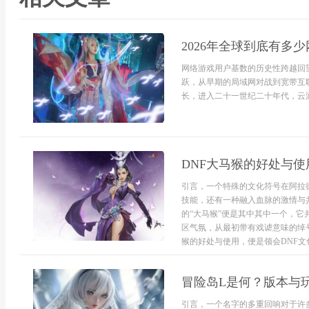
2026年全球到底有多
网络游戏用户基数的历史性跨越回
跃，从早期的局域网对战到宽带互
长，进入二十一世纪二十年代，云游
DNF大马猴的好处与使
引言，一个特殊的文化符号在阿拉
技能，还有一种融入血脉的激情与
的“大马猴”便是其中其中一个，
区气氛，从最初带有戏谑意味的绰
猴的好处与使用，便是领会DNF文化中
冒险岛L是何？版本与
引言，一个名字的多重回响对于许