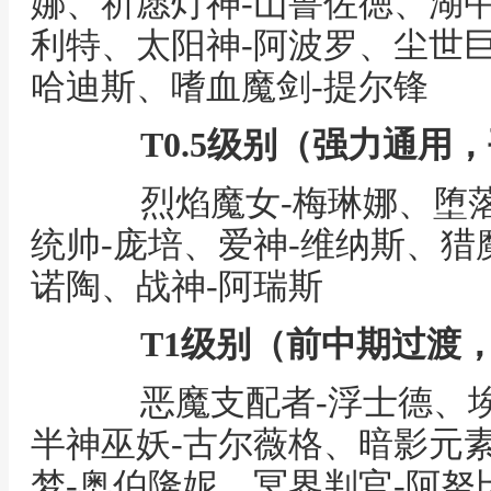
娜、祈愿灯神-山鲁佐徳、湖中
利特、太阳神-阿波罗、尘世巨
哈迪斯、嗜血魔剑-提尔锋
T0.5级别（强力通用
烈焰魔女-梅琳娜、堕落
统帅-庞培、爱神-维纳斯、猎
诺陶、战神-阿瑞斯
T1级别（前中期过渡
恶魔支配者-浮士德、埃
半神巫妖-古尔薇格、暗影元
梦-奥伯隆妮、冥界判官-阿努