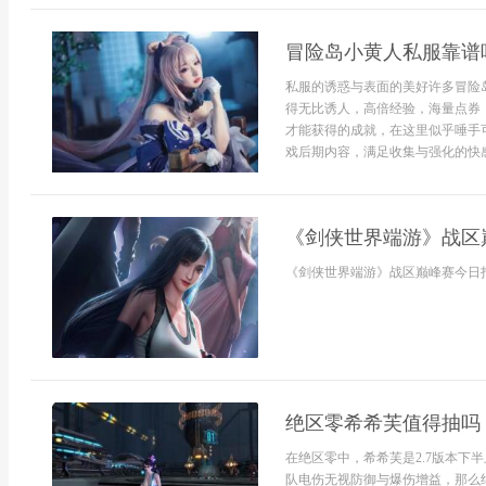
冒险岛小黄人私服靠谱
私服的诱惑与表面的美好许多冒险
得无比诱人，高倍经验，海量点券
才能获得的成就，在这里似乎唾手
戏后期内容，满足收集与强化的快感
《剑侠世界端游》战区
《剑侠世界端游》战区巅峰赛今日打响
绝区零希希芙值得抽吗
在绝区零中，希希芙是2.7版本下
队电伤无视防御与爆伤增益，那么绝