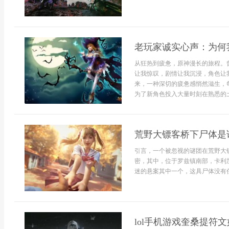
老玩家诚实心声：为何
从狂热到疲惫，原神漫长的旅程。
让我惊叹，剧情让我沉浸，角色让
来，一种深切的疲惫感悄然滋生，
为了新角色投入大量时刻在熟悉的土
荒野大镖客桥下尸体是
引言，一个被忽视的谜团在荒野大
密，其中，位于罗兹镇南部，卡利
迷的悬案其中一个，这具尸体没有任
lol手机游戏奎桑提符文