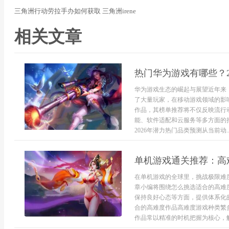
三角洲行动劳拉手办如何获取 三角洲irene
相关文章
热门华为游戏有哪些？2
华为游戏生态的崛起与展望近年来
了大量玩家，在移动游戏领域的影响
作品，其榜单推荐将不仅反映流行
能、软件适配和云服务等多方面的
2026年潜力热门品类预测从当前动..
单机游戏通关推荐：高
在单机游戏的全球里，挑战极限难
章小编将围绕怎么挑选适合的高难
保持良好心态等方面，提供体系化
合的高难度作品高难度游戏种类繁
作品常以精准的时机把握为核心，解谜