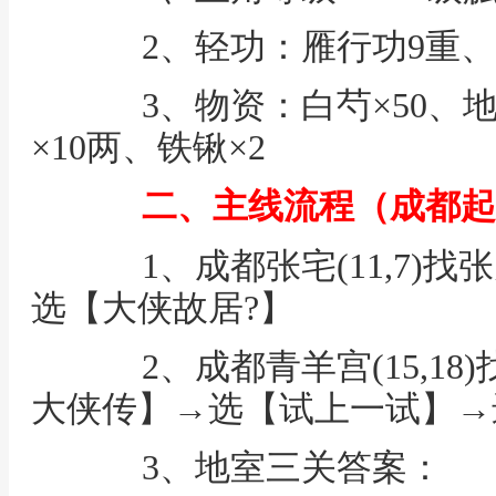
2、轻功：雁行功9重、
3、物资：白芍×50、地黄
×10两、铁锹×2
二、主线流程（成都起
1、成都张宅(11,7)找
选【大侠故居?】
2、成都青羊宫(15,18
大侠传】→选【试上一试】→
3、地室三关答案：