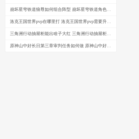
崩坏星穹铁道狼尊如何组合阵型 崩坏星穹铁道角色爆料
洛克王国世界pvp在哪里打 洛克王国世界pvp需要升星吗
三角洲行动抽屉柜能出啥子大红 三角洲行动抽屉柜是哪个
原神山中好长日第三章审判任务如何做 原神山中好长日任务取名寓意