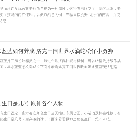
能循环许多玩家将专精简单视为一种属性，这种看法限制了手法的上限，专
变了技能的内在逻辑，以傲血战意为例，专精直接提升“龙牙”的伤害，并使
意...
水蓝蓝如何养成 洛克王国世界水滴蛇松仔小勇狮
蓝蓝是开局初始精灵之一，通过合理搭配技能与机制，可以转型为持续作战
国世界水蓝蓝怎么养成？下面来看看洛克王国世界吸血流水蓝蓝玩法思路
的生日是几号 原神各个人物
有生日设定，官方会在角色生日当天推出专属贺图、小活动及惊喜礼物，有
生日是几号？感兴趣的话，下面来看看原神全角色生日一览2026吧。...