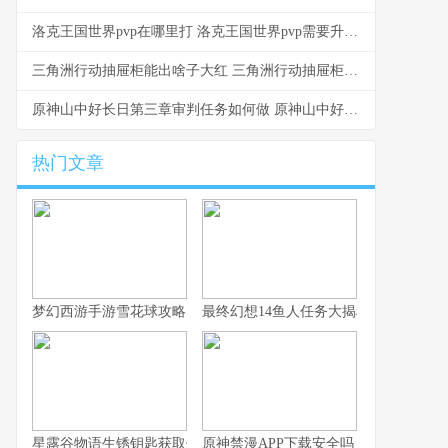
洛克王国世界pvp在哪里打 洛克王国世界pvp需要升星吗
三角洲行动抽屉柜能出啥子大红 三角洲行动抽屉柜是哪个
原神山中好长日第三章审判任务如何做 原神山中好长日任务取名寓意
热门文章
梦幻西游手游雪花球攻略：快速上手与高分技巧
最终幻想14鱼人任务大揭秘
星露谷物语生锈钥匙获取位置探寻指南
原神禁漫APP下载安全吗