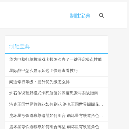
制胜宝典
.
制胜宝典
华为电脑打单机游戏卡顿怎么办？一键开启极点性能
星际战甲怎么显示延迟？快速查看技巧
问道修行等级：提升优先级怎么排
炉石传说荒野模式卡死修复的深度思索与实战指南
洛克王国世界蹦蹦花如何刷花 洛克王国世界蹦蹦花四种形态都在哪
崩坏星穹铁道狼尊遗器如何组合 崩坏星穹铁道角色爆料
崩坏星穹铁道狼尊如何组合阵型 崩坏星穹铁道角色爆料