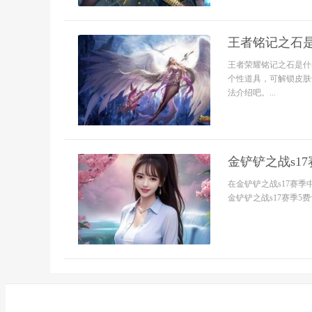
王者铭记之石是
王者荣耀铭记之石是什
个性道具，可解锁皮肤
法介绍吧。...
金铲铲之战s1
在金铲铲之战s17赛
金铲铲之战s17赛季5