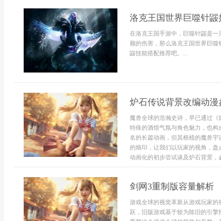
洛克王国世界巨噬针鼹
在洛克王国手游中，巨噬针鼹是一
额的伤害，那么洛克王国世界巨噬
鼹技能搭配推荐吧。...
炉石传说背景改编动漫
魔兽全球的浩瀚史诗，早已通过《
特殊的酒馆气氛与角色魅力，也构
名的长篇动画，但其根植的魔兽宇
的烙印，让我们以玩家的视角，盘
动画化的初步尝试谈及炉石背景，必
剑网3重制版容量解析
游戏全球的视觉革新从游戏玩家的
跃，旧版游戏基于较为陈旧的引擎