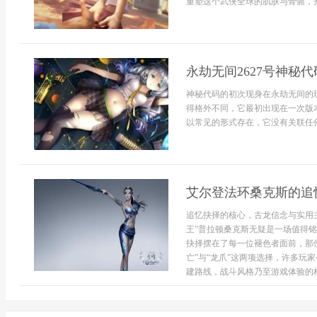
重塑这个武侠全球的肌肤与骨骼，开发
永劫无间2627号神秘
神秘代码的初次现身在永劫无间的玩
得格外不同，它最初出现在一次版
以常见的形式存在，它没有关联任何
艾尔登法环桑克斯的追
追忆抉择的核心，古龙信念与实用
王”普拉顿桑克斯无疑是一场值得
抉择摆在了每一位褪色者面前，那
亡”与“龙爪”这两项选择，许多玩
建路线，战斗风格乃至游戏体验的核.