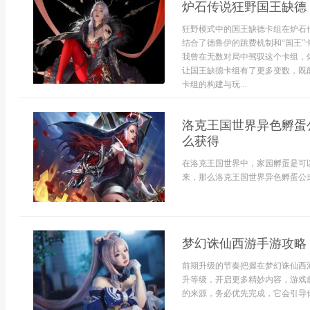
炉石传说狂野国王缺德
狂野模式中的国王缺德卡组在炉石
结合了德鲁伊的跳费机制和“国王”
我曾在无数对局中驾驭这个卡组，
让国王缺德卡组有了更多变数，既
卡组的构建与玩...
洛克王国世界异色孵蛋
么获得
在洛克王国世界中，家园孵蛋是可
来，那么洛克王国世界异色孵蛋公式
梦幻诛仙西游手游攻略
前期升级的节奏把握在梦幻诛仙西
升等级，开启更多精妙内容，游戏
的来源，务必优先完成，它会引导你