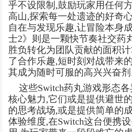
乎不设限制,鼓励玩家用任何
高山,探索每一处遗迹的好奇
自在与发现乐趣,让冒险本身
士2》则是一颗快节奏社交药丸
胜负转化为团队贡献的面积计
了合作乐趣,短时刻对战带来
其成为随时可服的高兴兴奋剂
这些Switch药丸游戏形态
核心魅力,它们或是提供避世
的思考战场,或是提供简单的
体验维度,在Switch这台便