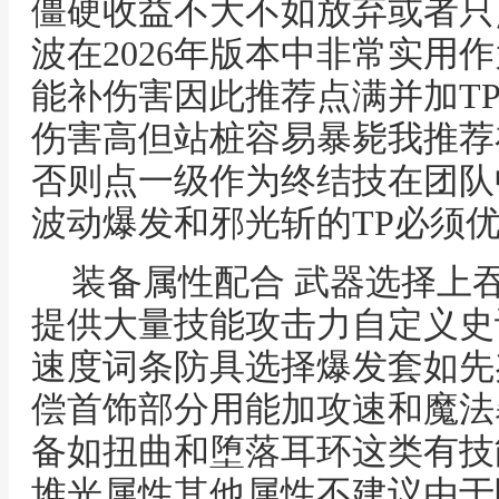
僵硬收益不大不如放弃或者只
波在2026年版本中非常实用
能补伤害因此推荐点满并加T
伤害高但站桩容易暴毙我推荐
否则点一级作为终结技在团队
波动爆发和邪光斩的TP必须
装备属性配合 武器选择上
提供大量技能攻击力自定义史
速度词条防具选择爆发套如先
偿首饰部分用能加攻速和魔法
备如扭曲和堕落耳环这类有技
堆光属性其他属性不建议由于