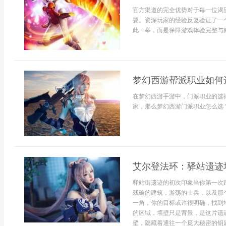
官方渠道的完全优势对于每一位渴望
要。资深玩家的经验反复验证了一
此一举，而是保障游戏体验完整与账
梦幻西游帮派职业如何
在梦幻西游手游中，门派职业的选
家，那么梦幻西游门派职业怎么选？
艾尔登法环：驿站遗迹
驿站街遗迹的初次印象当你第一次
残破的建筑，游荡的士兵，以及那
一角，你的目标或许很明确，找到
的区域，墙壁只是背景，是这片遗
壁，隐藏着通往一个庞大秘密的钥匙