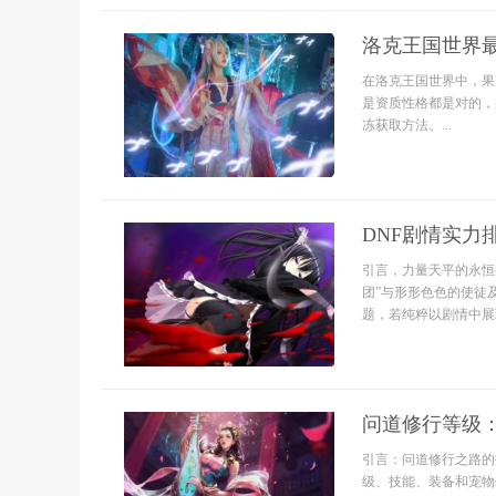
洛克王国世界
在洛克王国世界中，果
是资质性格都是对的，
冻获取方法。...
DNF剧情实力
引言，力量天平的永恒
团”与形形色色的使徒
题，若纯粹以剧情中展
问道修行等级
引言：问道修行之路的
级、技能、装备和宠物