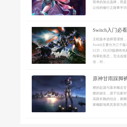
简单的加点选择，而是
让你的修行之路事半功
Switch入
主机版本选择需谨慎，
Switch主要分为三
LCD，OLED版拥有
纯掌机形态，无法连接
佳，对...
原神甘雨踩脚
梗的起源与基本概念甘
梗的诞生，源于玩家对
高跟长靴的结合，裤脚
家幽默地将其形容为类似