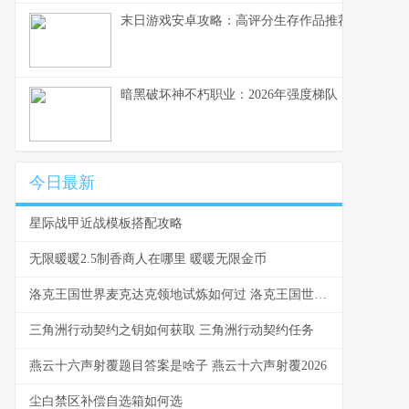
末日游戏安卓攻略：高评分生存作品推荐
暗黑破坏神不朽职业：2026年强度梯队
今日最新
星际战甲近战模板搭配攻略
无限暖暖2.5制香商人在哪里 暖暖无限金币
洛克王国世界麦克达克领地试炼如何过 洛克王国世界麦克达克的试炼怎么过
三角洲行动契约之钥如何获取 三角洲行动契约任务
燕云十六声射覆题目答案是啥子 燕云十六声射覆2026
尘白禁区补偿自选箱如何选