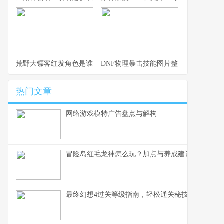
荒野大镖客红发角色是谁？
DNF物理暴击技能图片整理：加成一览
热门文章
网络游戏模特广告盘点与解构
冒险岛红毛龙神怎么玩？加点与养成建议
最终幻想4过关等级指南，轻松通关秘技