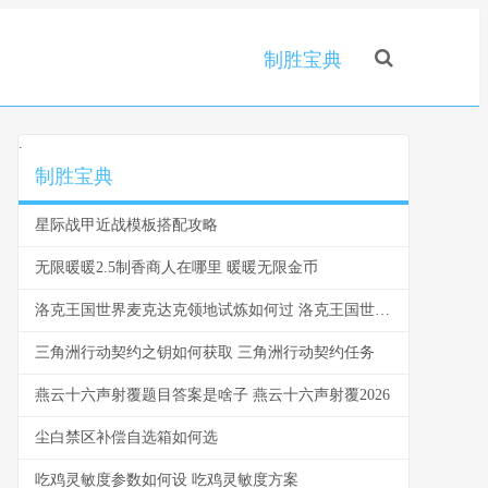
制胜宝典
.
制胜宝典
星际战甲近战模板搭配攻略
无限暖暖2.5制香商人在哪里 暖暖无限金币
洛克王国世界麦克达克领地试炼如何过 洛克王国世界麦克达克的试炼怎么过
三角洲行动契约之钥如何获取 三角洲行动契约任务
燕云十六声射覆题目答案是啥子 燕云十六声射覆2026
尘白禁区补偿自选箱如何选
吃鸡灵敏度参数如何设 吃鸡灵敏度方案