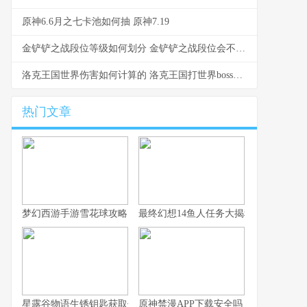
原神6.6月之七卡池如何抽 原神7.19
金铲铲之战段位等级如何划分 金铲铲之战段位会不会掉
洛克王国世界伤害如何计算的 洛克王国打世界boss阵容
热门文章
梦幻西游手游雪花球攻略：快速上手与高分技巧
最终幻想14鱼人任务大揭秘
星露谷物语生锈钥匙获取位置探寻指南
原神禁漫APP下载安全吗