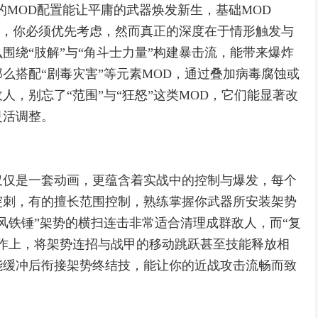
的MOD配置能让平庸的武器焕发新生，基础MOD
基石，你必须优先考虑，然而真正的深度在于情形触发与
围绕“肢解”与“角斗士力量”构建暴击流，能带来爆炸
么搭配“剧毒灾害”等元素MOD，通过叠加病毒腐蚀或
，别忘了“范围”与“狂怒”这类MOD，它们能显著改
灵活调整。
仅仅是一套动画，更蕴含着实战中的控制与爆发，每个
突刺，有的擅长范围控制，熟练掌握你武器所安装架势
风铁锤”架势的横扫连击非常适合清理成群敌人，而“复
作上，将架势连招与战甲的移动跳跃甚至技能释放相
能缓冲后衔接架势终结技，能让你的近战攻击流畅而致