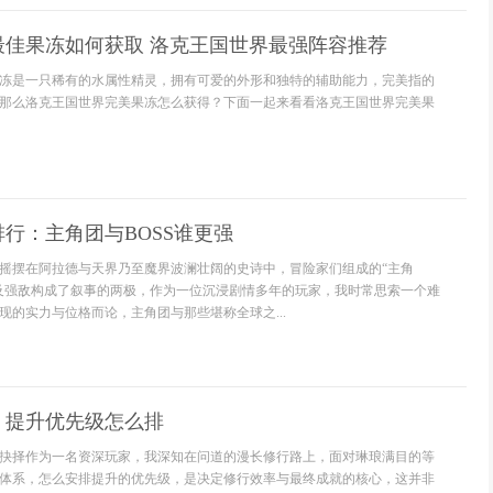
最佳果冻如何获取 洛克王国世界最强阵容推荐
冻是一只稀有的水属性精灵，拥有可爱的外形和独特的辅助能力，完美指的
那么洛克王国世界完美果冻怎么获得？下面一起来看看洛克王国世界完美果
排行：主角团与BOSS谁更强
摇摆在阿拉德与天界乃至魔界波澜壮阔的史诗中，冒险家们组成的“主角
及强敌构成了叙事的两极，作为一位沉浸剧情多年的玩家，我时常思索一个难
现的实力与位格而论，主角团与那些堪称全球之...
：提升优先级怎么排
抉择作为一名资深玩家，我深知在问道的漫长修行路上，面对琳琅满目的等
体系，怎么安排提升的优先级，是决定修行效率与最终成就的核心，这并非