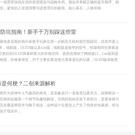
一场贯穿游戏生涯的资源规划与战略布局，领会并掌握正确的提升顺序，能
倍，避免陷入资源浪费与进度滞后的困境。核心基石：人物等级...
门必看防坑指南！新手千万别踩这些雷
避免多花冤枉钱许多新手玩家在第一步购买主机时就可能踩坑，目前市面上
个版本，续航版，OLED版以及Lite版，续航版是较早的型号，性能相同但屏幕是
色彩更好的OLED屏幕和更大的存储空间，底座也增加了网线接口，Lite版则是
电视，价格最便宜，对于主要在家连接大屏幕游玩的玩家，OLED版体验更
裤是何梗？二创来源解析
雨作为原神中人气极高的角色，其形象设计一直备受玩家关注，踩脚裤这一
甘雨初始服装一个细节的趣味解读，甘雨的初始衣装下装部分，是紧身裤与
完全覆盖脚背并与靴子相连，这种设计在视觉上产生了特殊的包裹感，有玩
于现实中...