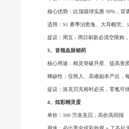
核心优势：比顶级球实惠 50%，背袭 
适用：S1 赛季治愈兔、大耳帽兜、火系
提议：周五 - 周日刷新必清空限购
3、首领血脉秘药
核心用途：精灵突破升星、提高资质
稀缺性：仅商人、高难副本产出，每
提议：洛克贝充裕时必买，零氪可优
4、炫彩精灵蛋
单价：160 万洛克贝，高价高回报
用途：必出黑金炫彩外观 + 了不起天