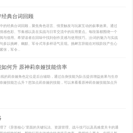
萝经典台词回顾
中的经典台词回顾，聚焦角色语言、情景触发与玩家互动的叙事效果。通过
情感色彩、节奏感以及在实战与日常交流中的应用要点。每段落都围绕一个
阅与借用。希望读者在回味中找到创作灵感与使用技巧。|台词的魅力与实战
句多以挑衅、幽默、军令式等多样语气呈现。挑衅言辞能在对线阶段产生心
张，军令...
能如何升 原神莉奈娅技能倍率
新上线的莉奈娅角色定位是后台辅助，通过自身技能为队伍提供增益效果与生存
奈娅技能怎么升？想加点莉奈娅的技能，可以来看看原神莉奈娅技能加点升
略
理了《异形核心’里面的关键玩法、资源管理、战斗技巧以及高难度关卡的通