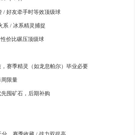
/ 好友牵手时等效顶级球
 / 冰系精灵捕捉
，性价比碾压顶级球
，赛季精灵（如龙息帕尔）毕业必要
周限量
先囤矿石，后期补购
分，赛季收藏 / 战力双提高