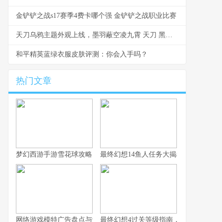
金铲铲之战s17赛季4费卡哪个强 金铲铲之战职业比赛
天刀乌鸦主题外观上线，墨羽蔽空凌九霄 天刀 黑鸦鸦
和平精英蓝绿衣服皮肤评测：你会入手吗？
热门文章
梦幻西游手游雪花球攻略：快速上手与高分技巧
最终幻想14鱼人任务大揭秘
网络游戏模特广告盘点与解构
最终幻想4过关等级指南，轻松通关秘技