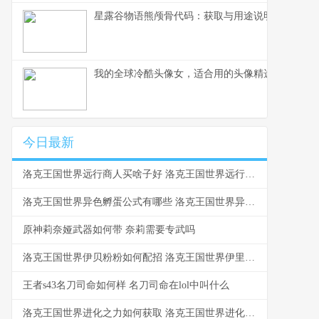
星露谷物语熊颅骨代码：获取与用途说明
我的全球冷酷头像女，适合用的头像精选
今日最新
洛克王国世界远行商人买啥子好 洛克王国世界远行商人神奇的蛋
洛克王国世界异色孵蛋公式有哪些 洛克王国世界异色雪影娃娃怎么获得
原神莉奈娅武器如何带 奈莉需要专武吗
洛克王国世界伊贝粉粉如何配招 洛克王国世界伊里斯的蛋用什么球好
王者s43名刀司命如何样 名刀司命在lol中叫什么
洛克王国世界进化之力如何获取 洛克王国世界进化条件在哪看