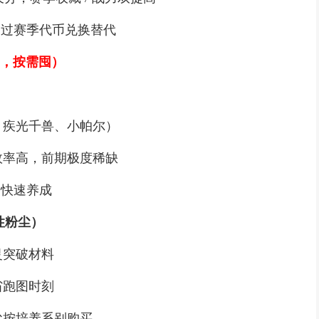
通过赛季代币兑换替代
需，按需囤）
）
疾光千兽、小帕尔）
率高，前期极度稀缺
灵快速养成
属性粉尘）
突破材料
跑图时刻
按培养系别购买