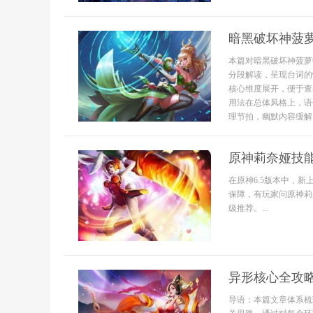
暗黑破坏神菠
本篇对暗黑破坏神菠萝
分段解读，呈现台词的
核心维度展开，便于查
用法在总体风格上，语
理节拍，幽默内容缓解紧
原神莉奈娅技
在原神6.5版本中，
保障，有玩家问原神莉
级推荐。...
异形核心全攻
导语：本篇文章体系梳