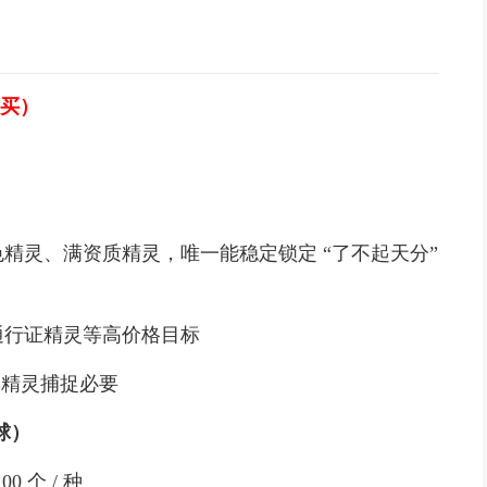
接买）
灵、满资质精灵，唯一能稳定锁定 “了不起天分”
行证精灵等高价格目标
季精灵捕捉必要
球）
 个 / 种