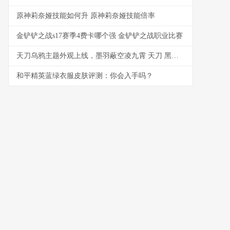
原神莉奈娅技能如何升 原神莉奈娅技能倍率
金铲铲之战s17赛季4费卡哪个强 金铲铲之战职业比赛
天刀乌鸦主题外观上线，墨羽蔽空凌九霄 天刀 黑鸦鸦
和平精英蓝绿衣服皮肤评测：你会入手吗？