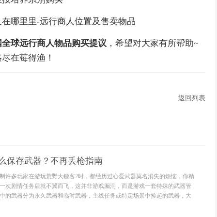
在哪里里-远行商人位置及售卖物品
国全球远行商人物品购买提议
，希望对大家有所帮助~
略尽在莓得渔！
返回列表
怎么保存武器？不再丢枪指南
制许多玩家在游玩荒野大镖客2时，都经历过心爱武器莫名消失的烦恼，你精
一次剧情任务后就不翼而飞，这并非游戏漏洞，而是游戏一套特殊的武器管
中的武器分为永久武器和临时武器，主线任务或特定场景中捡起的武器，大