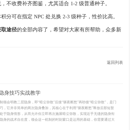
收费补齐图鉴，尤其适合 1-2 级普通种子。
在指定 NPC 处兑换 2-3 级种子，性价比高。
获取途径
的全部内容了，希望对大家有所帮助，众多新
返回列表
层隐身技巧实战教学
制领会明教二层隐身，即“暗尘弥散”后接“驱夜断愁”再秒接“暗尘弥散”，是门
巧，它并非简单的两次隐身叠加，其核心在于利用“驱夜断愁”释放后那短暂
处于隐身情形，从而允许你立即再次施展暗尘弥散，实现近乎无缝的隐身衔
隐身的战术自在度，领会这一机制的时刻窗口是运用的基础，你需要通过大