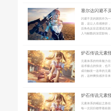
塞尔达闪避不
闪避不灵的困扰作为一
题，这让人倍感挫折，
后角色反应迟缓或无效
入与帧数的深层影响，
炉石传说元素
元素体系的特殊魅力在
追求极点的快攻，也不
成功触发一连串的元素
的，这种爽快感并非来
炉石传说元素
元素体系的崛起之路在
每一次回归都带着崭新