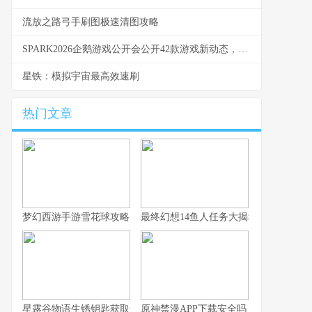
流放之路弓手刷图极速清图攻略
SPARK2026企鹅游戏公开会公开42款游戏新动态，首发NDGI光照方法、AI创作平台‘Craft’及瓷业经营游戏《数字景德镇·瓷都小匠》。 企鹅 游戏
星铁：模拟宇宙最高效速刷
热门文章
梦幻西游手游雪花球攻略：快速上手与高分技巧
最终幻想14鱼人任务大揭秘
星露谷物语生锈钥匙获取位置探寻指南
原神禁漫APP下载安全吗