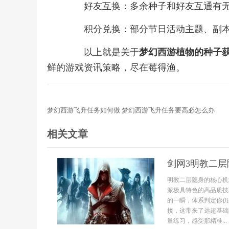
好友互换：多余种子和好友互通有无，不
积分兑换：部分节日活动主题、副本积分可
以上就是关于
梦幻西游植物的种子
鲜的游戏资讯策略，尽在莓得渔。
梦幻西游飞升任务如何做 梦幻西游飞升任务要高必怎么办
相关文章
剑网3明教二
明教二层隐身的核心机
派极具特色的高品质技
的一瞬，体系判定你仍
接，这带来了远超基础
量练习，感受那精准...