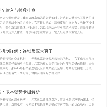
灵？输入与帧数排查
名资深游戏玩家，我在体验塞尔达系列游戏时，常遇到闪避操作不灵敏的难
闪避是游戏中的关键机制，它直接影响战斗流畅度和生存能力，当按下按键
时，整个游戏体验便大打折扣，我觉悟到这并非单纯技术失误，而是涉及输
因此决定深入排查，分享我的思索与发现。输入延迟的根源输入延...
怪机制详解：连锁反应太爽了
炉石传说的众多机制中，元素体系始终散发着特殊的魅力，它不像海盗那样
像巨龙那样依赖单卡质量，元素的核心在于精妙的时序与流畅的连锁，当你
效果时，那种环环相扣的连锁反应所带来的满足感，是其他套路难以比拟
自偶然的运气，而是源于对回合顺序与手牌资源...
怪：版本强势卡组解析
炉石传说的历史长河中，元素体系曾几度沉浮，它并非总是环境的宠儿，但
的力量，当前版本，元素怪卡组凭借其流畅的节奏与强大的场面联动，已然