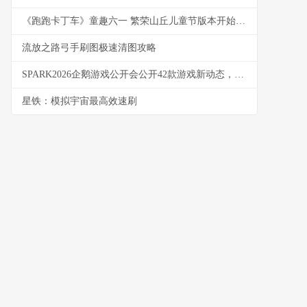
《跑跑卡丁车》童趣六一 繁荣山丘儿童节版本开始 跑跑卡丁车道具
流放之路弓手刷图极速清图攻略
SPARK2026企鹅游戏公开会公开42款游戏新动态，首发NDGI光照方法、AI创作平台‘Craft’及瓷业经营游戏《数字景德镇·瓷都小匠》。 企鹅 游戏
星铁：模拟宇宙最高效速刷