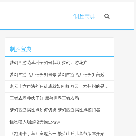
制胜宝典
.
制胜宝典
梦幻西游花草种子如何获取 梦幻西游花卉
梦幻西游飞升任务如何做 梦幻西游飞升任务要高必怎么办
燕云十六声法外狂徒成就如何做 燕云十六州指的是哪十六州
王者农场种啥子好 魔兽世界王者农场
梦幻西游属性点如何切换 梦幻西游属性点模拟器
怪物猎人崛起曙光操虫棍课
《跑跑卡丁车》童趣六一 繁荣山丘儿童节版本开始 跑跑卡丁车道具