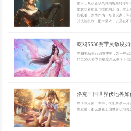
前言，从萌新到老鸟的视角转变初
限意味着能量与技能的永动，术士
所吸引，然而作为一名老玩家，评
其技能机制，配卡需求，以及在不同游
吃鸡SS38赛季灵敏度如何
在和平精英SS38赛季中，对一些
精英SS38赛季灵敏度怎么调？下面来
洛克王国世界伏地兽如何
在洛克王国世界中，伏地兽是一只
性发展，那么洛克王国世界伏地兽怎