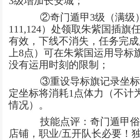
3级增加长安城；
②奇门遁甲3级（满级）
111,124）处领取朱紫国插
有效，下线不消失，任务完成
上8点）可在朱紫国运用导标
没有运用时刻的限制；
③重设导标旗记录坐标次数
定坐标将消耗1点体力（不计为
情况）。
技能点评：奇门遁甲俗称
店铺，职业/五开队长必要！