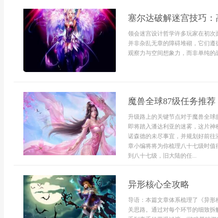
塞尔达破解迷宫技巧：
领会迷宫设计哲学许多玩家在初次
并非杂乱无章的障碍堆砌，它们遵
观察力与空间想象力，而非单纯的战
魔兽全球87级任务推荐
升级路上的关键节点对于魔兽全球
即将踏入潘达利亚的迷雾，这片神
诺森德的未尽事宜，并规划好前往
章小编将将为你梳理八十七级时值
到八十七级，旧大陆的任...
异形核心全攻略
导语：本篇文章体系梳理了《异形
关思路。通过对每个环节的细致拆