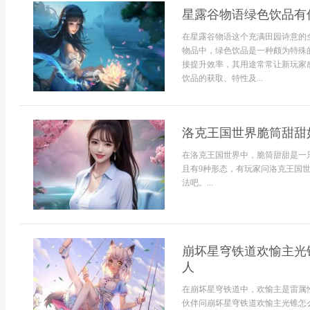
星露谷物语绿色饮品有
在星露谷物语这个充满田园诗意的
物品中，绿色饮品是一种颇为特殊
接提升效率，其用途常常让新玩家
饮品的获取、特性及...
洛克王国世界脆筒甜甜如何
在洛克王国世界中，脆筒甜甜是一
且有9种形态，有玩家问洛克王国
法吧。...
崩坏星穹铁道欢愉主光
人
在崩坏星穹铁道中，欢愉主是雷属
伙伴问崩坏星穹铁道欢愉主光锥怎