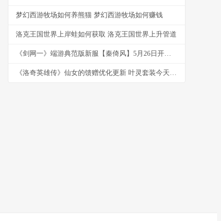
梦幻西游牧场如何养熊猫 梦幻西游牧场如何赚钱
洛克王国世界上岸蛙如何获取 洛克王国世界上升管道
《剑网一》端游典范版新服【秦倚风】5月26日开始！多重豪礼邀您再战江湖！ 17173剑网1
《洛奇英雄传》仙女的馈赠优化更新 叶灵套装今天上线 洛奇英雄传120武器进阶