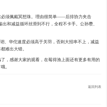
必须佩戴冥想珠。理由很简单——后排协力夹击
大，输出和减益循环丝滑到不行，全程不卡手。公孙瓒、
诩、华佗速度必须高于关羽，否则大招串不上，减益
搭都难出大错。
略
了，感谢大家的观看，在莓得渔上面还有更多有用的
了哦。
返回列表