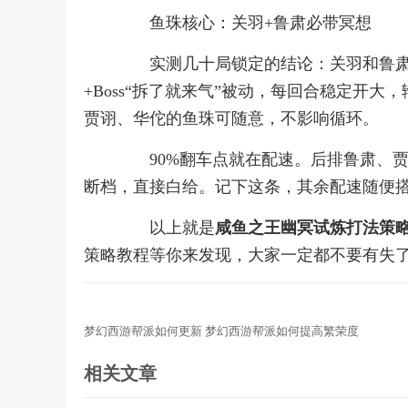
鱼珠核心：关羽+鲁肃必带冥想
实测几十局锁定的结论：关羽和鲁肃
+Boss“拆了就来气”被动，每回合稳定开
贾诩、华佗的鱼珠可随意，不影响循环。
90%翻车点就在配速。后排鲁肃、贾
断档，直接白给。记下这条，其余配速随便
以上就是
咸鱼之王幽冥试炼打法策
策略教程等你来发现，大家一定都不要有失
梦幻西游帮派如何更新 梦幻西游帮派如何提高繁荣度
相关文章