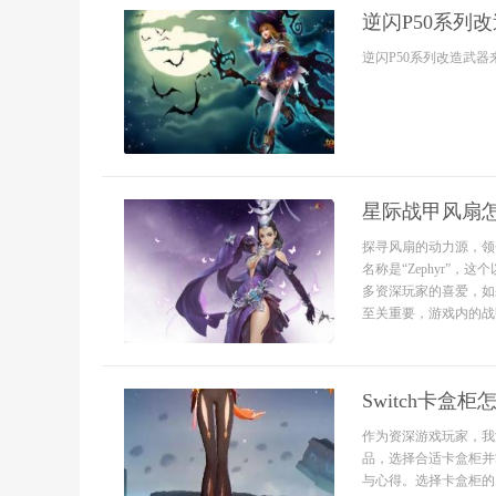
逆闪P50系列
逆闪P50系列改造武器来
星际战甲风扇
探寻风扇的动力源，领
名称是“Zephyr”
多资深玩家的喜爱，如
至关重要，游戏内的战甲
Switch卡
作为资深游戏玩家，我
品，选择合适卡盒柜并
与心得。选择卡盒柜的