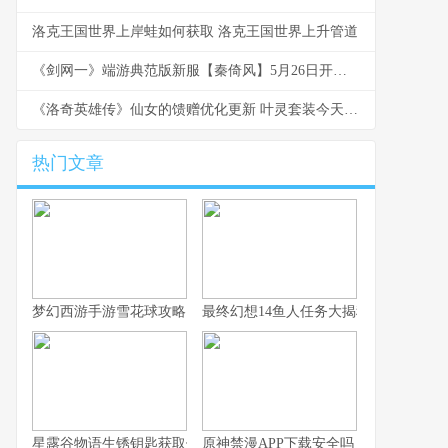
洛克王国世界上岸蛙如何获取 洛克王国世界上升管道
《剑网一》端游典范版新服【秦倚风】5月26日开始！多重豪礼邀您再战江湖！ 17173剑网1
《洛奇英雄传》仙女的馈赠优化更新 叶灵套装今天上线 洛奇英雄传120武器进阶
热门文章
梦幻西游手游雪花球攻略：快速上手与高分技巧
最终幻想14鱼人任务大揭秘
星露谷物语生锈钥匙获取位置探寻指南
原神禁漫APP下载安全吗