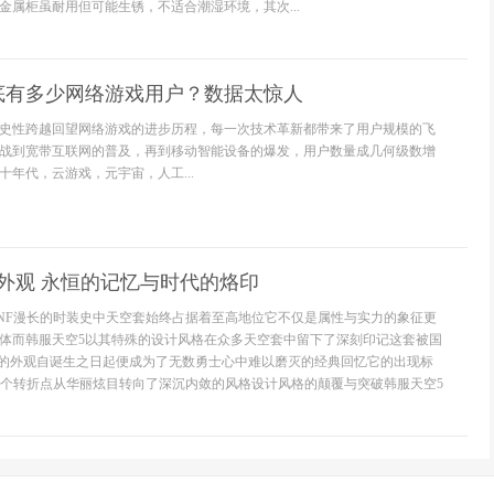
金属柜虽耐用但可能生锈，不适合潮湿环境，其次...
到底有多少网络游戏用户？数据太惊人
史性跨越回望网络游戏的进步历程，每一次技术革新都带来了用户规模的飞
战到宽带互联网的普及，再到移动智能设备的爆发，用户数量成几何级数增
年代，云游戏，元宇宙，人工...
5外观 永恒的记忆与时代的烙印
NF漫长的时装史中天空套始终占据着至高地位它不仅是属性与实力的象征更
体而韩服天空5以其特殊的设计风格在众多天空套中留下了深刻印记这套被国
”的外观自诞生之日起便成为了无数勇士心中难以磨灭的经典回忆它的出现标
一个转折点从华丽炫目转向了深沉内敛的风格设计风格的颠覆与突破韩服天空5