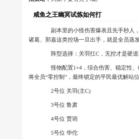
咸鱼之王幽冥试炼如何打
副本里的小怪伤害爆表且先手秒人，更
诸葛、郭嘉这类控场一旦出手，就是全员蒸发
阵型选择：关羽扛C，无控才是硬道
怪物配置1+4，综合伤害、稳定性、
将全员“零控制”，最终锁定的平民最优解站位
2号位 关羽(主C)
3号位 鲁肃
4号位 贾诩
5号位 华佗