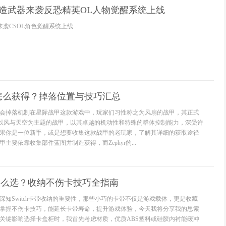
改造武器来袭反恐精英OL人物觉醒系统上线
袭CSOL角色觉醒系统上线...
怎么获得？掉落位置与技巧汇总
会掉落机制在星际战甲这款游戏中，玩家们习性称之为风扇的战甲，其正式
，这个以风与天空为主题的战甲，以其卓越的机动性和特殊的群体控制能力，深受许
果你是一位新手，或是想要收集这款战甲的老玩家，了解其详细的获取途径
主要依靠收集部件蓝图并制造获得，而Zephyr的...
盒柜怎么选？收纳不伤卡技巧全指南
深知Switch卡带收纳的重要性，那些小巧的卡带不仅是游戏载体，更是收藏
掌握不伤卡技巧，能延长卡带寿命，提升游戏体验，今天我将分享我的思索
关键影响选择卡盒柜时，我首先考虑材质，优质ABS塑料或硅胶内衬能缓冲