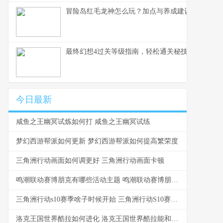
冒险岛红毛龙神怎么玩？加点与养成建议
最终幻想4过关等级指南，轻松通关秘技
今日最新
咸鱼之王幽冥试炼如何打 咸鱼之王幽冥试练
梦幻西游帮派如何更新 梦幻西游帮派如何提高繁荣度
三角洲行动画面如何调更好 三角洲行动画面卡顿
鸣潮联动赛博朋克有哪些活动主题 鸣潮联动赛博朋克边缘行者时间
三角洲行动s10赛季啥子时候开始 三角洲行动S10赛季是多少月多少号?
洛克王国世界酷拉如何进化 洛克王国世界酷拉能和谁生蛋