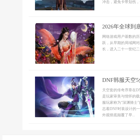
冲击，避免卡带划伤，
2026年全球
网络游戏用户基数的历
跃，从早期的局域网对
长，进入二十一世纪二十
DNF韩服天空
天空套的传奇序章在D
是玩家审美与情怀的载
服玩家称为“深渊骑士
志着DNF时装设计的
外观彻底颠覆了早...