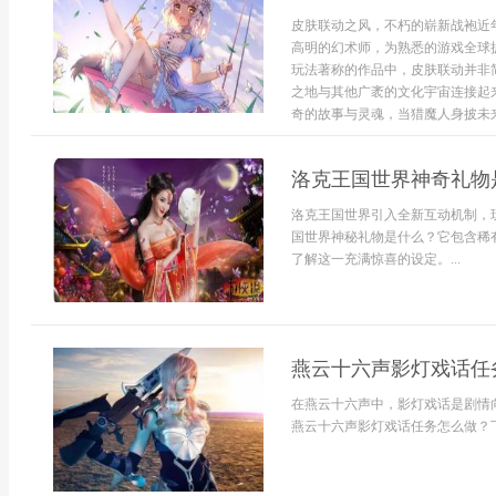
皮肤联动之风，不朽的崭新战袍近
高明的幻术师，为熟悉的游戏全球
玩法著称的作品中，皮肤联动并非
之地与其他广袤的文化宇宙连接起
奇的故事与灵魂，当猎魔人身披未来机
洛克王国世界神奇礼物
洛克王国世界引入全新互动机制，
国世界神秘礼物是什么？它包含稀
了解这一充满惊喜的设定。...
燕云十六声影灯戏话任
在燕云十六声中，影灯戏话是剧情
燕云十六声影灯戏话任务怎么做？下