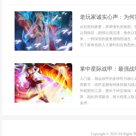
老玩家诚实心声：为何
从狂热到疲惫，原神漫长的旅程。
让我惊叹，剧情让我沉浸，角色让
来，一种深切的疲惫感悄然滋生，
为了新角色投入大量时刻在熟悉的土
掌中星际战甲：最强战
入门篇，领会战甲的多样性与核心
害数字，战甲是拥有特殊技能与战
件精密的工具，擅长于特定领域，
障，因此所谓最强，很大程度上取
追求...
Copyright © 2026 All Rights