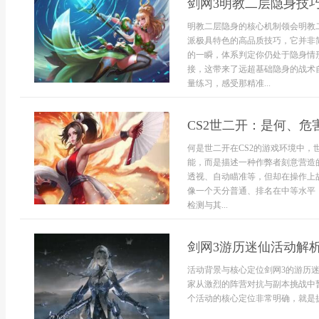
剑网3明教二层隐身技
明教二层隐身的核心机制领会明教二
派极具特色的高品质技巧，它并非
的一瞬，体系判定你仍处于隐身情
接，这带来了远超基础隐身的战术
量练习，感受那精准...
CS2世二开：是何、危
何是世二开在CS2的游戏环境中
能，而是描述一种作弊者刻意营造
透视、自动瞄准等，但却在操作上
像一个天分普通、排名在中等水平
检测与其...
剑网3游历迷仙活动解
活动背景与核心定位剑网3的游历
家从激烈的阵营对抗与副本挑战中
个活动的核心定位非常明确，就是提供